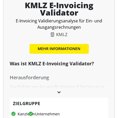
KMLZ E-Invoicing
Validator
E-Invoicing Validierungsanalyse für Ein- und
Ausgangsrechnungen
KMLZ
MEHR INFORMATIONEN
Was ist KMLZ E-Invoicing Validator?
Herausforderung
Die Einführung der verpflichtenden E-​Rechnung ist
nicht nur ein Digitalisierungsschritt, sondern eine
komplexe regulatorische Aufgabe. Seit dem
ZIELGRUPPE
01.01.2025 gilt: Nur Rechnungen, die den Vorgaben
der CEN-​Norm EN 16931 entsprechen, sind als E-​
Kanzleien
Unternehmen