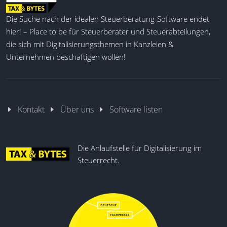
Wirtschaftlichkeit der Integration
Die Suche nach der idealen Steuerberatung-Software endet
hier! – Place to be für Steuerberater und Steuerabteilungen,
von VD2 Pro
die sich mit Digitalisierungsthemen in Kanzleien &
Die Integration von VD2 Pro ermöglicht
Unternehmen beschäftigen wollen!
Steuergruppen und Steuerverbänden, die
Verfahrensdokumentation als standardisierte und
gruppenweit skalierbare Dienstleistung aufzubauen.
Durch einheitliche Strukturen, zentrale Steuerung
Kontakt
Über uns
Software listen
über das Admin-Panel und definierte
Qualitätsstandards entsteht eine wirtschaftlich
belastbare Leistungsarchitektur innerhalb der
Die Anlaufstelle für Digitalisierung im
gesamten Organisation, zeiteffizient!
Steuerrecht.
Der Deckungsbeitrag wird durch standardisierte
Abläufe, reduzierte Abstimmungsaufwände und eine
strukturierte, wiederkehrende Aktualisierung der
Verfahrensdokumentationen nachhaltig erhöht. Die
gruppenweite Implementierung schafft