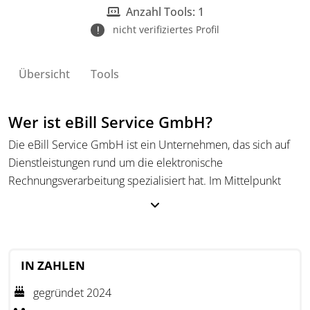
Anzahl Tools: 1
nicht verifiziertes Profil
Übersicht
Tools
Wer ist eBill Service GmbH?
Die eBill Service GmbH ist ein Unternehmen, das sich auf
Dienstleistungen rund um die elektronische
Rechnungsverarbeitung spezialisiert hat. Im Mittelpunkt
stehen Lösungen zur strukturierten Erstellung, Annahme
und Konvertierung von E-Rechnungen für Unternehmen
und Selbstständige. Dabei deckt das Unternehmen alle
Anforderungen an E-Rechnungen ab - von der Validierung
IN ZAHLEN
bis zur Archivierung.
gegründet 2024
Neben den technischen Funktionen bietet die eBill Service