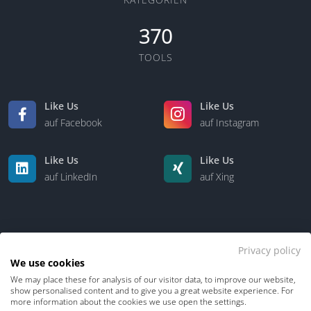
370
TOOLS
Like Us
Like Us
auf Facebook
auf Instagram
Like Us
Like Us
auf LinkedIn
auf Xing
Privacy policy
We use cookies
We may place these for analysis of our visitor data, to improve our website,
Kontakt
Über uns
show personalised content and to give you a great website experience. For
more information about the cookies we use open the settings.