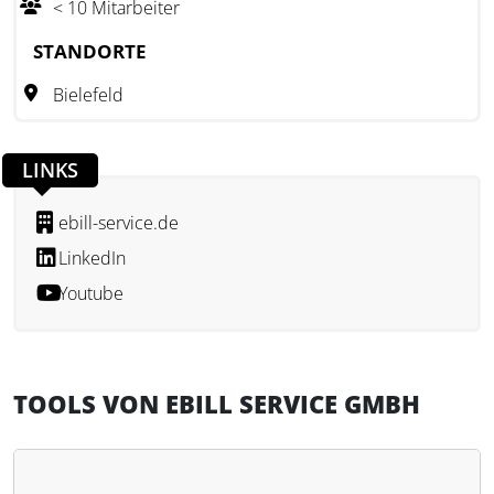
< 10 Mitarbeiter
GmbH auch Informationen zu den gesetzlichen
Umsetzungspflichten für E-Rechnungen. Zielgruppe sind
STANDORTE
insbesondere Unternehmen und Freiberufler, die von der
Bielefeld
kommenden Pflicht zur elektronischen Rechnungsstellung
betroffen sind und Unterstützung bei der praktischen
Umsetzung suchen.
LINKS
ebill-service.de
LinkedIn
Youtube
TOOLS VON EBILL SERVICE GMBH