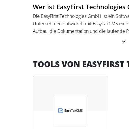
Wer ist EasyFirst Technologie
Die EasyFirst Technologies GmbH ist ein Softw
Unternehmen entwickelt mit EasyTaxCMS eine
Aufbau, die Dokumentation und die laufende 
Systemen.
Das Unternehmen hat sich inhaltlich auf die dig
Compliance-Prozesse spezialisiert. Der Schwerp
TOOLS VON EASYFIRST
Verwaltung von Prozessen, Risiken, Maßnahmen
Erfassung von Abläufen mit BPMN 2.0. Das Un
Steuerabteilungen in mittelständischen und g