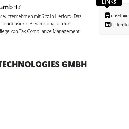
LINKS
s GmbH?
easytax
areunternehmen mit Sitz in Herford. Das
 cloudbasierte Anwendung für den
LinkedIn
Pflege von Tax Compliance Management
itale Unterstützung steuerlicher
unkt liegt auf der strukturierten
 TECHNOLOGIES GMBH
 und Kontrollen sowie der grafischen
ternehmen adressiert mit diesem Produkt
roßen Unternehmen sowie Steuerberater.