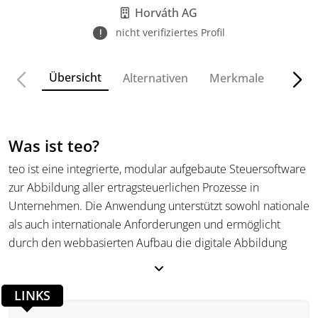
Horváth AG
nicht verifiziertes Profil
Übersicht
Alternativen
Merkmale
Funkt
Was ist teo?
teo ist eine integrierte, modular aufgebaute Steuersoftware
zur Abbildung aller ertragsteuerlichen Prozesse in
Unternehmen. Die Anwendung unterstützt sowohl nationale
als auch internationale Anforderungen und ermöglicht
durch den webbasierten Aufbau die digitale Abbildung
aller Aktivitäten im Steuerbereich. Dabei werden auch
komplexe Rechts- und Beteiligungsstrukturen
LINKS
berücksichtigt und direkt mit den Vorsystemen verknüpft.