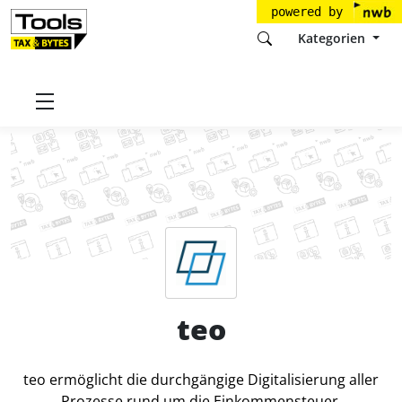
powered by
Kategorien
Startseite
Tools
Horváth AG
teo
Preise
teo
teo ermöglicht die durchgängige Digitalisierung aller
Prozesse rund um die Einkommensteuer.