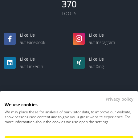
370
TOOLS
Like Us
Like Us
auf Facebook
auf Instagram
Like Us
Like Us
auf LinkedIn
auf Xing
Privacy policy
We use cookies
We may place these for analysis of our visitor data, to improve our website,
Kontakt
Über uns
show personalised content and to give you a great website experience. For
more information about the cookies we use open the settings.