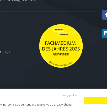
ierung im
Privacy policy
Datenschutz
|
Impressum
|
TDM-Vorbeha
ow personalised content and to give you a great website