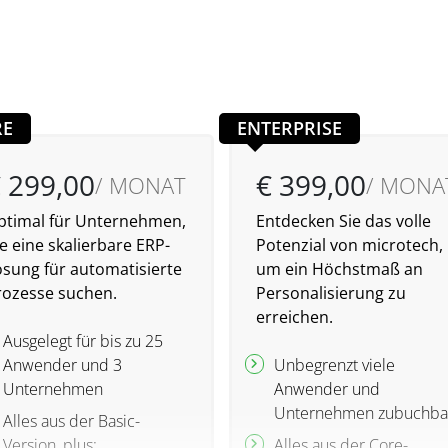
RE
ENTERPRISE
 299,00
€ 399,00
/ MONAT
/ MONA
ptimal für Unternehmen,
Entdecken Sie das volle
e eine skalierbare ERP-
Potenzial von microtech,
ösung für automatisierte
um ein Höchstmaß an
rozesse suchen.
Personalisierung zu
erreichen.
Ausgelegt für bis zu 25
Anwender und 3
Unbegrenzt viele
Unternehmen
Anwender und
Unternehmen zubuchba
Alles aus der Basic-
Version, plus:
Alles aus der Core-