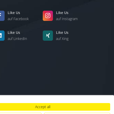
Like Us
Like Us
auf Facebook
auf Instagram
Like Us
Like Us
auf LinkedIn
auf Xing
Accept all
lt
|
Hinweisgebersystem
|
Umgang mit KI