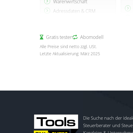
Warenwirtschaft
Adressdaten & CRM
Einkauf &
Beschaffungswesen
Gratis testen
Individuelle Prozesse
Abomodell
gestaltbar
Alle Preise sind netto zzgl. USt.
Zahlungsverkehr
Letzte Aktualisierung: März 2025
Mahnwesen / Offene
Posten-Verwaltung
Lagerverwaltung
diverse weitere Pakte/
Funktionen zubuchbar
Die Suche nach der ideal
Steuerberater und Steuer
Kanzleien & Unternehmen