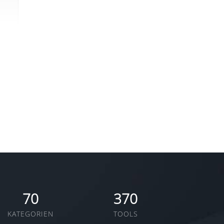
70
370
KATEGORIEN
TOOLS