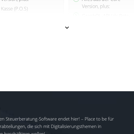
Version, plus:
Kasse (P.O.S)
GraphQL-API (als Beta-
Projektverwaltung
Version verfübar)
Projektzeiterfassung &
Lesender SQL-Zugriff
Abrechnung
Mehrsprachige
Freie Tabellen
Oberfläche
Prozessautomatisierung
diverse weitere Pakte/
diverse weitere Pakte/
Funktionen zubuchbar
Funktionen zubuchbar
en Steuerberatung-Software endet hier! – Place to be für
abteilungen, die sich mit Digitalisierungsthemen in
 beschäftigen wollen!