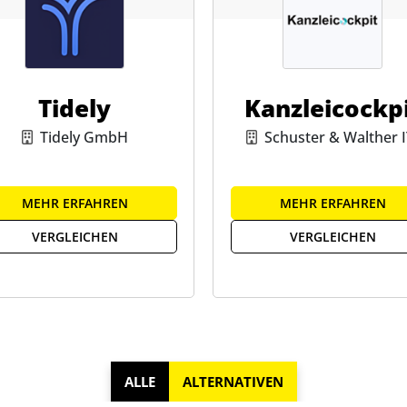
Tidely
Kanzleicockp
Tidely GmbH
Schuster & Walther I
Business GmbH
MEHR ERFAHREN
MEHR ERFAHREN
VERGLEICHEN
VERGLEICHEN
ALLE
ALTERNATIVEN