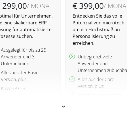
 299,00
€ 399,00
/ MONAT
/ MONA
ptimal für Unternehmen,
Entdecken Sie das volle
e eine skalierbare ERP-
Potenzial von microtech,
ösung für automatisierte
um ein Höchstmaß an
rozesse suchen.
Personalisierung zu
erreichen.
Ausgelegt für bis zu 25
Anwender und 3
Unbegrenzt viele
Unternehmen
Anwender und
Unternehmen zubuchba
Alles aus der Basic-
Version, plus:
Alles aus der Core-
Version, plus:
Kasse (P.O.S)
GraphQL-API (als Beta-
Projektverwaltung
Version verfübar)
Projektzeiterfassung &
Lesender SQL-Zugriff
Abrechnung
Mehrsprachige
Freie Tabellen