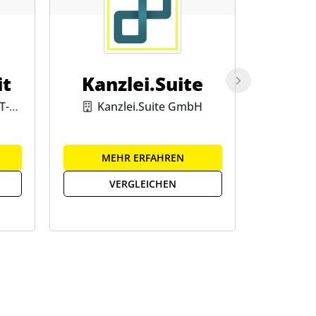
it
Kanzlei.Suite
um
T-
Kanzlei.Suite GmbH
MEHR ERFAHREN
ME
VERGLEICHEN
V