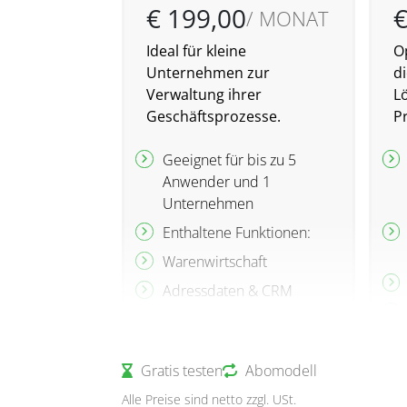
€ 199,00
€
/ MONAT
Ideal für kleine
O
Unternehmen zur
di
Verwaltung ihrer
L
Geschäftsprozesse.
P
Geeignet für bis zu 5
Anwender und 1
Unternehmen
Enthaltene Funktionen:
Warenwirtschaft
Adressdaten & CRM
Einkauf &
Beschaffungswesen
Gratis testen
Individuelle Prozesse
Abomodell
gestaltbar
Alle Preise sind netto zzgl. USt.