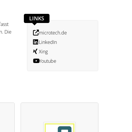
LINKS
asst
n. Die
microtech.de
LinkedIn
Xing
Youtube
aten.
die
nd