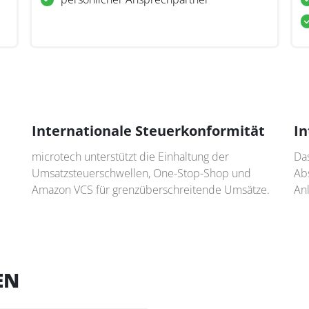
Internationale Steuerkonformität
In
microtech unterstützt die Einhaltung der
Das
Umsatzsteuerschwellen, One-Stop-Shop und
Abs
Amazon VCS für grenzüberschreitende Umsätze.
An
EN