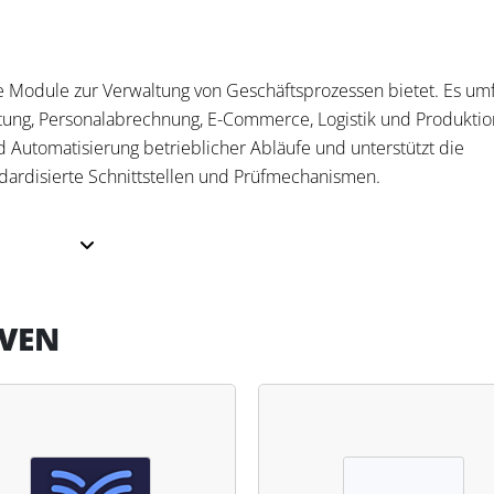
e Module zur Verwaltung von Geschäftsprozessen bietet. Es umf
tung, Personalabrechnung, E-Commerce, Logistik und Produktio
 Automatisierung betrieblicher Abläufe und unterstützt die
ndardisierte Schnittstellen und Prüfmechanismen.
erschiedene Unternehmensbereiche. Die Finanzbuchhaltung
Verwaltung von Kostenstellen und den Export steuerrelevanter D
rwaltung, die Lagerverwaltung und den Einkauf. Das integrierte
IVEN
die Sozialversicherungsmeldungen. Die Software ermöglicht 
LSTER. Funktionen wie Automatisierung, Mandantenfähigkeit u
 komplexer Unternehmensstrukturen.