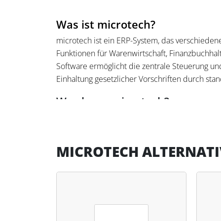
Was ist microtech?
microtech ist ein ERP-System, das verschieden
Funktionen für Warenwirtschaft, Finanzbuchhal
Software ermöglicht die zentrale Steuerung und
Einhaltung gesetzlicher Vorschriften durch sta
Was kann microtech?
microtech bietet eine modulare Lösung für v
ermöglicht die Erstellung von Buchungen, die 
Die Warenwirtschaft unterstützt die Auftragsve
MICROTECH ALTERNAT
Lohnmodul übernimmt die Lohnabrechnung und 
Integration externer Systeme wie DATEV und E
Mehrsprachigkeit erleichtern die Verwaltung