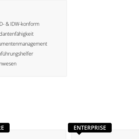
D- & IDW-konform
antenfähigkeit
umentenmanagement
führungshelfer
nwesen
RE
ENTERPRISE