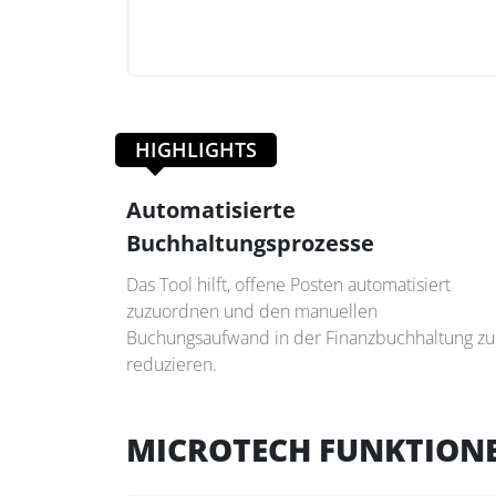
HIGHLIGHTS
Automatisierte
Buchhaltungsprozesse
Das Tool hilft, offene Posten automatisiert
zuzuordnen und den manuellen
Buchungsaufwand in der Finanzbuchhaltung zu
reduzieren.
MICROTECH FUNKTION