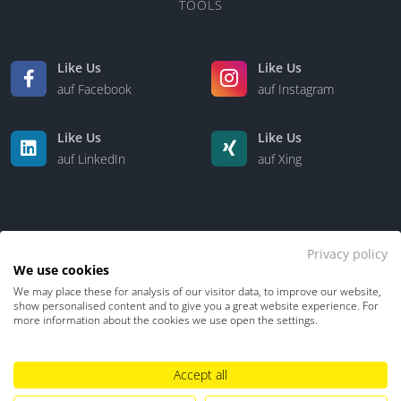
TOOLS
Like Us
Like Us
auf Facebook
auf Instagram
Like Us
Like Us
auf LinkedIn
auf Xing
Privacy policy
We use cookies
We may place these for analysis of our visitor data, to improve our website,
Kontakt
Über uns
show personalised content and to give you a great website experience. For
more information about the cookies we use open the settings.
Datenschutz
Impressum
TDM-Vorbehalt
Accept all
Hinweisgebersystem
Umgang mit KI