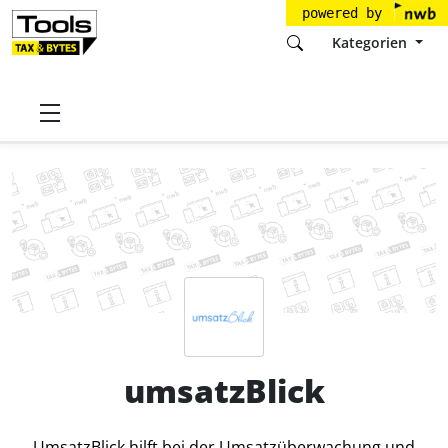
powered by
Kategorien
Startseite
Tools
Hybric GmbH
umsatzBlick
Preise
umsatzBlick
UmsatzBlick hilft bei der Umsatzüberwachung und