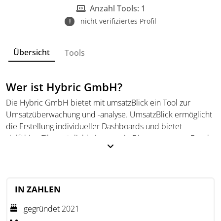
Anzahl Tools: 1
nicht verifiziertes Profil
Übersicht
Tools
Wer ist Hybric GmbH?
Die Hybric GmbH bietet mit umsatzBlick ein Tool zur
Umsatzüberwachung und -analyse. UmsatzBlick ermöglicht
die Erstellung individueller Dashboards und bietet
vielfältige Filtermöglichkeiten sowie Diagrammarten. Durch
die Integration mit verschiedenen Buchhaltungstools wie
lexoffice und sevDesk können Unternehmen ihre Umsätze
auf allen Geräten überwachen und
Optimierungsmaßnahmen ableiten.
IN ZAHLEN
Die Benutzer können benutzerdefinierte Berichte und
gegründet 2021
Visualisierungen erstellen, um tiefere Einblicke in ihre