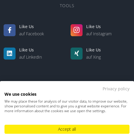
TOOLS
Like Us
Like Us
auf Facebook
auf Instagram
Like Us
Like Us
auf LinkedIn
auf Xing
Privacy policy
We use cookies
We may place these for analysis of our visitor data, to improve our website,
Kontakt
Über uns
show personalised content and to give you a great website experience. For
more information about the cookies we use open the settings.
Datenschutz
Impressum
TDM-Vorbehalt
Accept all