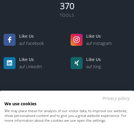
370
TOOLS
Like Us
Like Us
auf Facebook
auf Instagram
Like Us
Like Us
auf LinkedIn
auf Xing
Privacy policy
We use cookies
We may place these for analysis of our visitor data, to improve our website,
Kontakt
Über uns
show personalised content and to give you a great website experience. For
more information about the cookies we use open the settings.