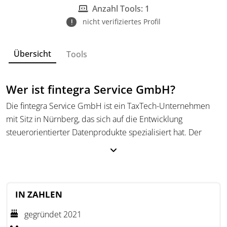
Anzahl Tools: 1
nicht verifiziertes Profil
Übersicht
Tools
Wer ist fintegra Service GmbH?
Die fintegra Service GmbH ist ein TaxTech-Unternehmen
mit Sitz in Nürnberg, das sich auf die Entwicklung
steuerorientierter Datenprodukte spezialisiert hat. Der
Schwerpunkt liegt auf der Bereitstellung von unabhängigen
Asset-Reporting-Dienstleistungen, die technologische
Lösungen mit steuerlicher Expertise verbinden.
Das Unternehmen richtet sich an Mandanten mit
IN ZAHLEN
komplexen Vermögensstrukturen und unterstützt sie bei
gegründet 2021
der digitalen Verwaltung und Analyse ihres Vermögens.