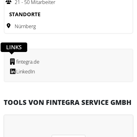
21 - 50 Mitarbeiter
Ziel ist es, durch digitale Prozesse eine effiziente und
sichere Bearbeitung vermögensrelevanter Sachverhalte zu
STANDORTE
ermöglichen.
Nürnberg
LINKS
fintegra.de
LinkedIn
TOOLS VON FINTEGRA SERVICE GMBH