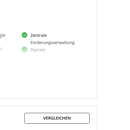
gie
Zentrale
Forderungsverwaltung
t
Digitale
Forderungsanmeldung
Einheitliche Eingabemaske
Vorausgefüllte Stammdaten
Konsolidierte Verfahrenssicht
n
Echtzeit-Statusupdates
Suche nach
IS-
Insolvenzverfahren
Suche nach nicht GIS-
Verfahren
VERGLEICHEN
Verfahrensdokumente
einsehen