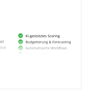
Stammdatenpflege und -
import
KI-gestütztes Scoring
iel
Budgetierung & Forecasting
üsse
Automatisierte Workflows
DSO-Reduktion
Self-Service-Portal
Automatisierte Worklists
Echtzeit-Cashflow-Übersicht
und
Dispute Management
Invoice Management
dies
Rechnungsverfolgung