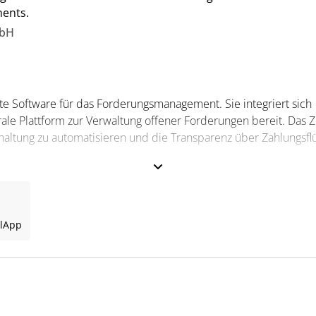
ents.
mbH
erte Software für das Forderungsmanagement. Sie integriert sich
trale Plattform zur Verwaltung offener Forderungen bereit. Das Z
haltung zu automatisieren und die Transparenz über Zahlungsfl
 nutzt maschinelles Lernen zur Prognose von Zahlungsterminen 
l
App
ur Verfügung. Sie unterstützt das Cashflow-Management, das
 Banken und Zahlungsabwicklern. Für Steuerfachleute bedeutet 
und die Möglichkeit, fundierte Entscheidungen zur