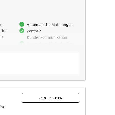
rt
Automatische Mahnungen
 der
Zentrale
orm
Kundenkommunikation
Versand per Mail oder Post
Ratenzahlungsvereinbarungen
Aufgabenverwaltung
Individuelle Workflows
Vorlageneditor für
Mahnungen
r
Mandantenverwaltung
r
Erinnerungen per Mail
Dashboard mit Auswertungen
VERGLEICHEN
cht