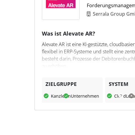
Forderungsmanagem
Serrala Group G
Was ist Alevate AR?
Alevate AR ist eine KI-gestützte, cloudbasi
flexibel in ERP-Systeme und stellt eine zen
besteht darin, Prozesse der Debitorenbuch
zu erhöhen.
Was kann Alevate AR?
ZIELGRUPPE
SYSTEM
Die Software automatisiert Arbeitsabläufe,
Kanzleien
Unternehmen
Cloud
Loka
stellt den Kunden ein Self-Service-Portal z
Echtzeit-Reporting und die Integration von
eine bessere Übersicht über offene Posten 
Liquiditätsplanung zu treffen.