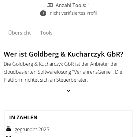
Anzahl Tools: 1
nicht verifiziertes Profil
Übersicht
Tools
Wer ist Goldberg & Kucharczyk GbR?
Die Goldberg & Kucharczyk GbR ist der Anbieter der
cloudbasierten Softwarelösung "VerfahrensGenie". Die
Plattform richtet sich an Steuerberater,
Unternehmensberater und Unternehmen, die GoBD-
konforme Verfahrensdokumentationen erstellen müssen.
Sie unterstützt bei der strukturierten und digitalen
Abbildung von Dokumentationsprozessen, um gesetzliche
IN ZAHLEN
Anforderungen verlässlich zu erfüllen.
gegründet 2025
Die Software wurde in Zusammenarbeit mit Beratern