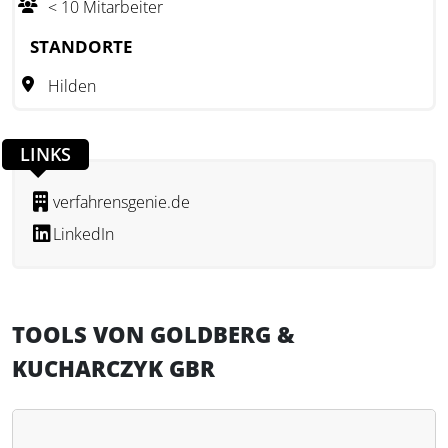
< 10 Mitarbeiter
entwickelt, um eine benutzerfreundliche Umsetzung der
Dokumentationspflicht zu ermöglichen. Sie bietet klare
STANDORTE
Strukturen zur Prozessdarstellung, schafft eine Grundlage
Hilden
für effiziente Arbeitsabläufe und erleichtert die
Vorbereitung auf Betriebsprüfungen. Das Ziel besteht darin,
formale Pflichten praxisnah zu erfüllen und gleichzeitig
LINKS
einen messbaren Nutzen für Kanzleien und Unternehmen
zu schaffen.
verfahrensgenie.de
LinkedIn
TOOLS VON GOLDBERG &
KUCHARCZYK GBR