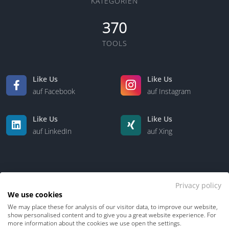
KATEGORIEN
370
TOOLS
Like Us
Like Us
auf Facebook
auf Instagram
Like Us
Like Us
auf LinkedIn
auf Xing
Privacy policy
We use cookies
We may place these for analysis of our visitor data, to improve our website,
Kontakt
Über uns
show personalised content and to give you a great website experience. For
more information about the cookies we use open the settings.