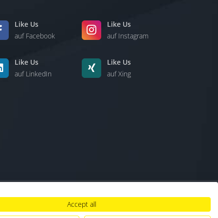
Like Us
Like Us
auf Facebook
auf Instagram
Like Us
Like Us
auf LinkedIn
auf Xing
Accept all
lt
|
Hinweisgebersystem
|
Umgang mit KI