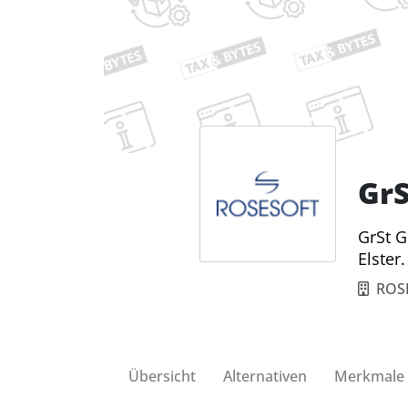
GrS
GrSt G
Elster.
ROS
Übersicht
Alternativen
Merkmale