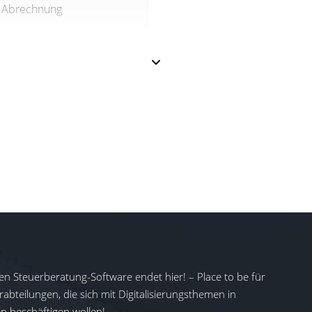
Abrechnung
en Steuerberatung-Software endet hier! – Place to be für
abteilungen, die sich mit Digitalisierungsthemen in
 beschäftigen wollen!