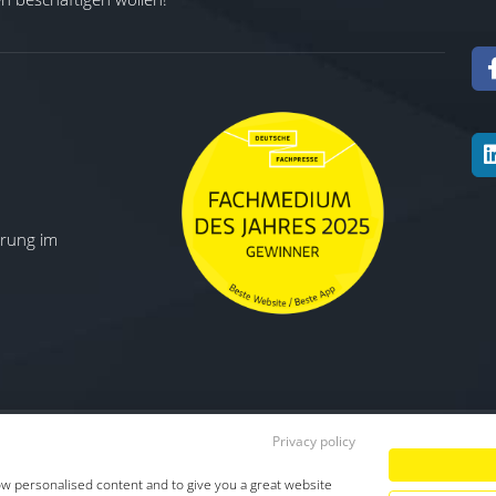
ierung im
Privacy policy
Datenschutz
|
Impressum
|
TDM-Vorbeha
ow personalised content and to give you a great website