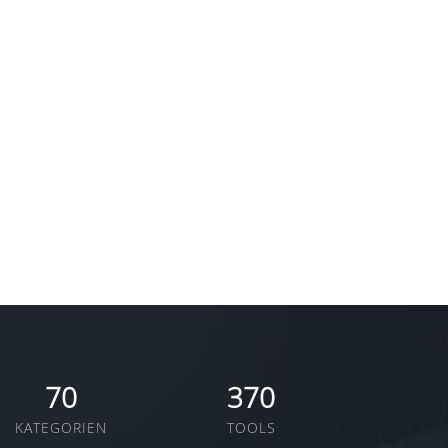
70
370
KATEGORIEN
TOOLS