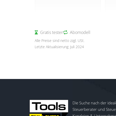
Gratis testen
Abomodell
Alle Preise sind netto zzgl. USt.
Letzte Aktualisierung: Juli 2024
Die Suche nach der ideal
Steuerberater und Steuer
Kanzleien & Unternehmen