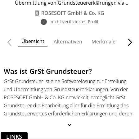
Übermittlung von Grundsteuererklärungen via
Elster.
ROSESOFT GmbH & Co. KG
nicht verifiziertes Profil
Übersicht
Alternativen
Merkmale
Funkt
Was ist GrSt Grundsteuer?
GrSt Grundsteuer ist eine Softwarelösung zur Erstellung
und Übermittlung von Grundsteuererklärungen. Von der
ROSESOFT GmbH & Co. KG entwickelt, ermöglicht GrSt
Grundsteuer die Bearbeitung aller für die Ermittlung des
Grundsteuerwertes erforderlichen Erklärungen und deren
elektronische Übermittlung über ELSTER. Die Software
unterstützt sowohl das Bundesmodell als auch die
LINKS
verschiedenen Ländermodelle und eignet sich