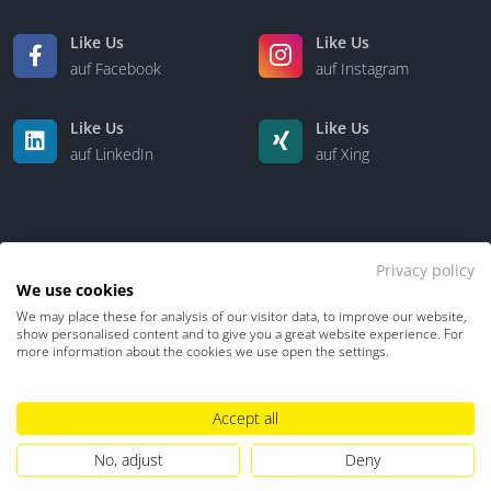
Like Us
Like Us
auf Facebook
auf Instagram
Like Us
Like Us
auf LinkedIn
auf Xing
Privacy policy
We use cookies
We may place these for analysis of our visitor data, to improve our website,
Kontakt
Über uns
show personalised content and to give you a great website experience. For
more information about the cookies we use open the settings.
Datenschutz
Impressum
TDM-Vorbehalt
Accept all
Hinweisgebersystem
Umgang mit KI
No, adjust
Deny