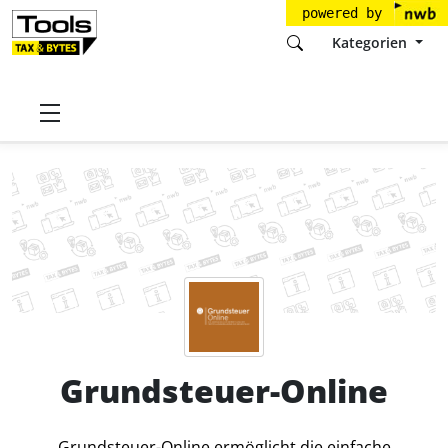
powered by
Kategorien
Startseite
Tools
Bundesanzeiger Verlag GmbH
Grundsteuer-Online
Preise
Grundsteuer-Online
Grundsteuer-Online ermöglicht die einfache