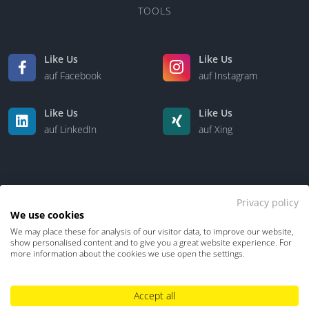
TOOLS
Like Us
Like Us
auf Facebook
auf Instagram
Like Us
Like Us
auf LinkedIn
auf Xing
Privacy policy
We use cookies
We may place these for analysis of our visitor data, to improve our website,
Kontakt
Über uns
show personalised content and to give you a great website experience. For
more information about the cookies we use open the settings.
Datenschutz
Impressum
TDM-Vorbehalt
Accept all
Hinweisgebersystem
Umgang mit KI