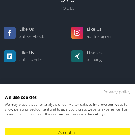
TOOLS
Like Us
Like Us
auf Facebook
auf Instagram
Like Us
Like Us
auf LinkedIn
auf Xing
Privacy policy
We use cookies
We may place these for analysis of our visitor data, to improve our website,
Kontakt
Über uns
show personalised content and to give you a great website experience. For
more information about the cookies we use open the settings.
Datenschutz
Impressum
TDM-Vorbehalt
Accept all