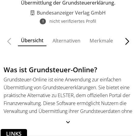
Übermittlung der Grundsteuererklärung.
Bundesanzeiger Verlag GmbH
nicht verifiziertes Profil
Übersicht
Alternativen
Merkmale
Funkt
Was ist Grundsteuer-Online?
Grundsteuer-Online ist eine Anwendung zur einfachen
Übermittlung von Grundsteuererklärungen. Sie bietet eine
praktische Alternative zu ELSTER, dem offiziellen Portal der
Finanzverwaltung. Diese Software ermöglicht Nutzern die
Verwaltung und Übermittlung ihrer Grundsteuerdaten ohne
die Notwendigkeit eines extra ELSTER-Zertifikats. Zu den
Hauptfunktionen gehören die dauerhafte Speicherung und
LINKS
Wiederverwendbarkeit der Daten, sowie eine umfassende