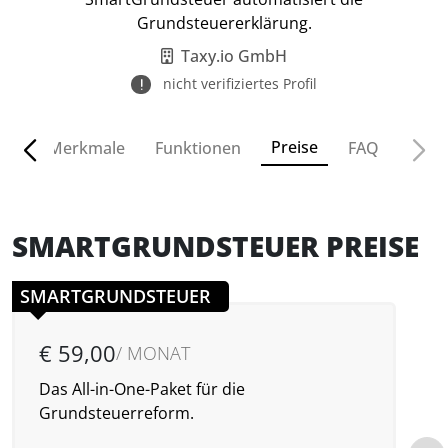
Grundsteuererklärung.
Taxy.io GmbH
nicht verifiziertes Profil
Preise
ven
Merkmale
Funktionen
FAQ
SMARTGRUNDSTEUER PREISE
SMARTGRUNDSTEUER
€ 59,00
/ MONAT
Das All-in-One-Paket für die
A
Grundsteuerreform.
b