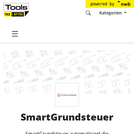
powered by
Kategorien
Startseite
Tools
Taxy.io GmbH
SmartGrundsteuer
Preise
SmartGrundsteuer
SmartGrundsteuer automatisiert die