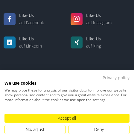
Like Us
Like Us
auf Facebook
auf Instagram
Like Us
Like Us
auf LinkedIn
auf Xing
Privacy policy
We use cookies
We may place these for analysis of our visitor data, to improve our website,
Kontakt
Über uns
show personalised content and to give you a great website experience. For
more information about the cookies we use open the settings.
Datenschutz
Impressum
TDM-Vorbehalt
Accept all
Hinweisgebersystem
Umgang mit KI
No, adjust
Deny