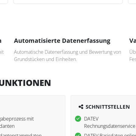
n
Automatisierte Datenerfassung
Va
it
Automatische Datenerfassung und Bewertung von
Übe
Grundstücken und Einheiten.
Fes
FUNKTIONEN
SCHNITTSTELLEN
gabeprozess mit
DATEV
danten
Rechnungsdatenservice
dantenstammdaten
DATEV Basisdaten onlin