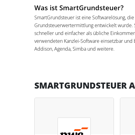
Was ist SmartGrundsteuer?
SmartGrundsteuer ist eine Softwarelösung, die s
Grundsteuerwertermittlung entwickelt wurde. S
schneller und einfacher als übliche Einkommen
verwendeten Kanzlei-Software einsetzbar und b
Addison, Agenda, Simba und weitere.
Was kann SmartGrundsteuer?
Die Hauptfunktionen von SmartGrundsteuer umfa
nahtlose Kollaboration mit Mandanten über di
SMARTGRUNDSTEUER A
Grundstücken und wirtschaftlichen Einheiten. 
auch von fachfremdem Personal vorbereitende 
eine maximale Automation unterstützt, bei de
Schnittstellen übernommen und validiert werde
Mandate mit Grundbesitz erheblich und trägt z