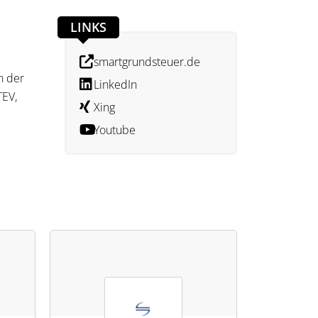
LINKS
smartgrundsteuer.de
n der
LinkedIn
TEV,
Xing
Youtube
, eine
keit,
durch
ler