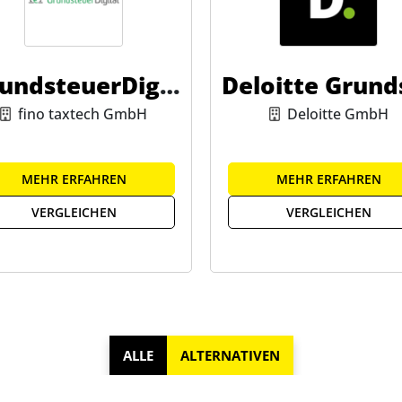
undsteuerDigit
Deloitte Grund
al
uerService
fino taxtech GmbH
Deloitte GmbH
MEHR ERFAHREN
MEHR ERFAHREN
VERGLEICHEN
VERGLEICHEN
ALLE
ALTERNATIVEN