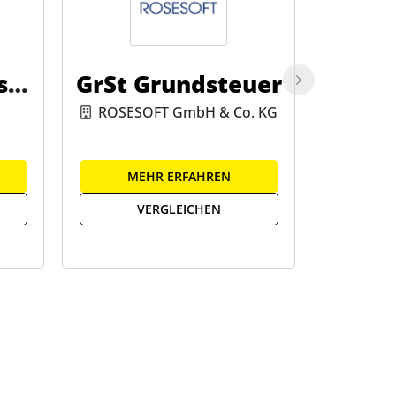
ste
GrSt Grundsteuer
WTS D
ndste
ROSESOFT GmbH & Co. KG
MEHR ERFAHREN
ME
VERGLEICHEN
V