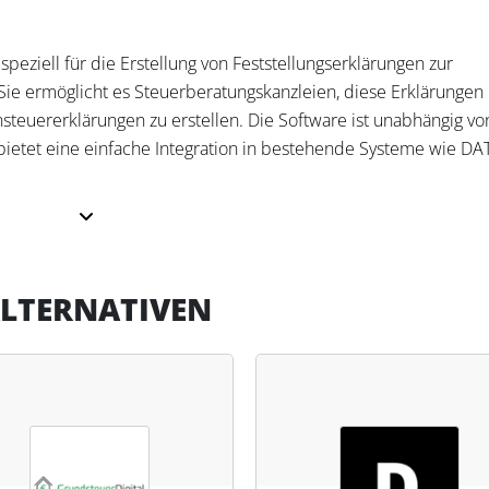
peziell für die Erstellung von Feststellungserklärungen zur
ie ermöglicht es Steuerberatungskanzleien, diese Erklärungen
steuererklärungen zu erstellen. Die Software ist unabhängig vo
ietet eine einfache Integration in bestehende Systeme wie DA
ssen die automatisierte Erstellung der Feststellungserklärung
e Cloud und die einfache Erfassung sowie Bewertung von
LTERNATIVEN
Zudem unterstützt die Software die Kanzleien durch die Möglich
Tätigkeiten durchführen zu lassen. Der gesamte Prozess wird 
r alle notwendigen Daten direkt von den Mandanten über
n können. Dies erleichtert Steuerfachleuten die Bearbeitung al
ur Kostenreduktion bei.