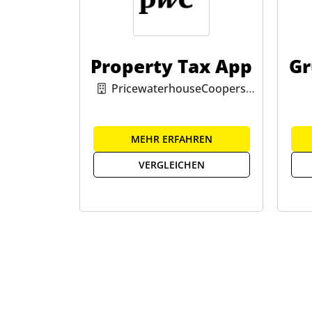
Property Tax App
Gr
PricewaterhouseCoopers
GmbH
MEHR ERFAHREN
VERGLEICHEN