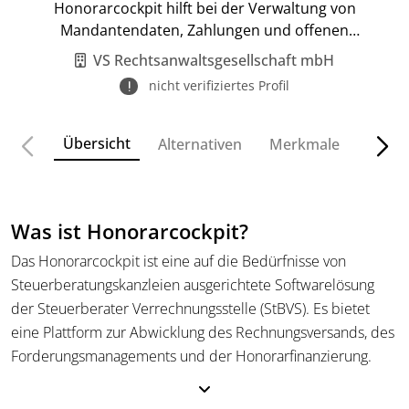
Honorarcockpit hilft bei der Verwaltung von
Mandantendaten, Zahlungen und offenen
Forderungen.
VS Rechtsanwaltsgesellschaft mbH
nicht verifiziertes Profil
Übersicht
Alternativen
Merkmale
Funkt
Was ist Honorarcockpit?
Das Honorarcockpit ist eine auf die Bedürfnisse von
Steuerberatungskanzleien ausgerichtete Softwarelösung
der Steuerberater Verrechnungsstelle (StBVS). Es bietet
eine Plattform zur Abwicklung des Rechnungsversands, des
Forderungsmanagements und der Honorarfinanzierung.
Kanzleien können über die Software Prozesse strukturieren
und mit der Steuerberater Verrechnungsstelle