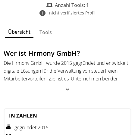
Anzahl Tools: 1
nicht verifiziertes Profil
Übersicht
Tools
Wer ist Hrmony GmbH?
Die Hrmony GmbH wurde 2015 gegründet und entwickelt
digitale Lösungen für die Verwaltung von steuerfreien
Mitarbeitervorteilen. Ziel ist es, Unternehmen bei der
Einführung von Benefits zu unterstützen und administrative
Prozesse zu vereinfachen.
Über die Plattform können steuerfreie Zuwendungen wie
Essensmarken und Sachbezüge mit rechtssicheren und
IN ZAHLEN
datenschutzkonformen Prozessen verwaltet werden.
gegründet 2015
Hrmony war Teil des ersten Techstars Metro Accelerators