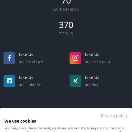
70
KATEGORIEN
370
TOOLS
Like Us
Like Us
auf Facebook
auf Instagram
Like Us
Like Us
auf LinkedIn
auf Xing
Privacy policy
We use cookies
We may place these for analysis of our visitor data, to improve our website,
Kontakt
Über uns