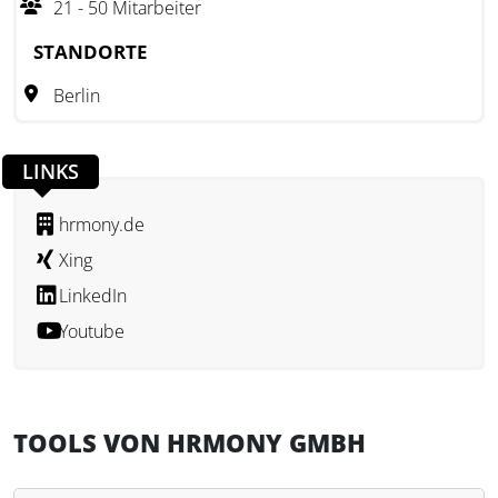
21 - 50 Mitarbeiter
für Startups in Berlin. Das Unternehmen treibt die
Digitalisierung von Benefits voran und unterstützt
STANDORTE
Arbeitgeber bei der gezielten Nutzung von Steuervorteilen.
Berlin
LINKS
hrmony.de
Xing
LinkedIn
Youtube
TOOLS VON HRMONY GMBH