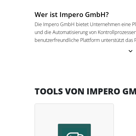
Wer ist Impero GmbH?
Die Impero GmbH bietet Unternehmen eine Pla
und die Automatisierung von Kontrollprozessen
benutzerfreundliche Plattform unterstützt das
Management durch einfache Automatisierung u
Überblick und eine effektive Compliance-Kultu
Die Impero GmbH unterstützt Unternehmen be
Erfüllung finanzrechtlicher Anforderungen. Die
Risikomanagement-, Finanz- und Controllingpro
TOOLS VON IMPERO G
und vertrauenswürdige Unternehmensführung