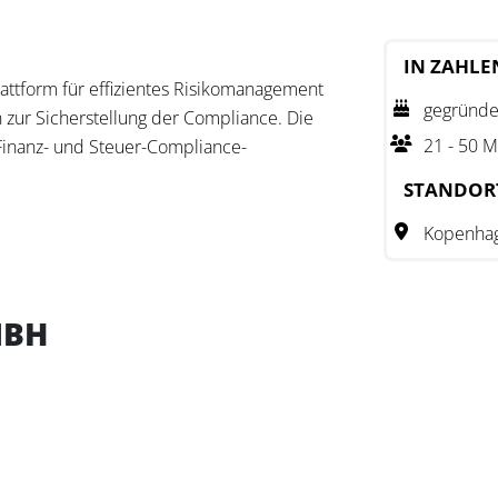
IN ZAHLE
ttform für effizientes Risikomanagement
gegründe
 zur Sicherstellung der Compliance. Die
21 - 50 M
 Finanz- und Steuer-Compliance-
nd sorgt so für einen umfassenden
STANDOR
r.
Kopenha
i der Risikominimierung und der
 Plattform fördert die Optimierung von
zessen und unterstützt eine transparente
MBH
.