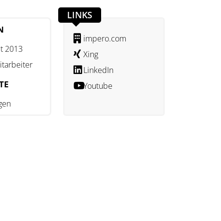
LINKS
N
impero.com
t 2013
Xing
itarbeiter
LinkedIn
TE
Youtube
gen