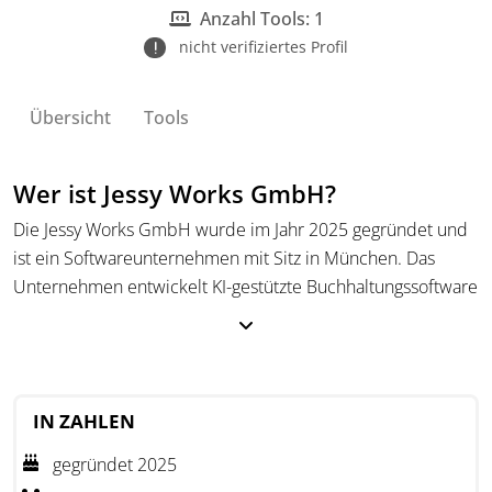
Buchhaltungsaufgaben.
Anzahl Tools: 1
nicht verifiziertes Profil
Übersicht
Tools
Wer ist Jessy Works GmbH?
Die Jessy Works GmbH wurde im Jahr 2025 gegründet und
ist ein Softwareunternehmen mit Sitz in München. Das
Unternehmen entwickelt KI-gestützte Buchhaltungssoftware
für Steuerkanzleien und richtet sich damit an professionelle
Anwender im Kanzleiumfeld. Im Mittelpunkt steht die
Automatisierung wiederkehrender Arbeitsschritte in der
laufenden Buchhaltung. Die Lösung ist darauf ausgelegt,
IN ZAHLEN
sich in bestehende Arbeitsabläufe einzufügen, statt diese
vollständig zu ersetzen.
gegründet 2025