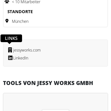
< 10 Mitarbeiter
Jessy Works unterstützt bei standardisierbaren
Buchhaltungsaufgaben und bereitet Monatsabschlüsse vor.
STANDORTE
Die Software ist darauf ausgerichtet, innerhalb vorhandener
München
Systemlandschaften zu arbeiten und ist auf die Nutzung im
Zusammenspiel mit etablierter Kanzlei- und
Buchhaltungssoftware zugeschnitten.
LINKS
jessyworks.com
LinkedIn
TOOLS VON JESSY WORKS GMBH