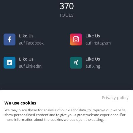
370
TOOLS
Like Us
Like Us
auf Facebook
auf Instagram
Like Us
Like Us
auf LinkedIn
auf Xing
Privacy policy
We use cookies
We may place these for analysis of our visitor data, to improve our website,
Kontakt
Über uns
show personalised content and to give you a great website experience. For
more information about the cookies we use open the settings.