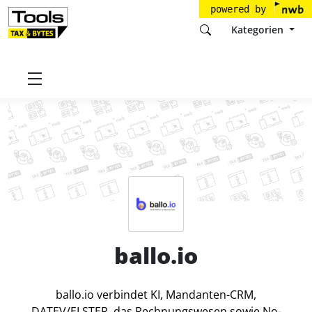
powered by
Kategorien
Startseite
Tools
newgen AG
ballo.io
Preise
ballo.io
ballo.io verbindet KI, Mandanten-CRM,
DATEV/ELSTER, das Rechnungswesen sowie No-