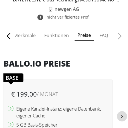
Code-Prozesse.
newgen AG
nicht verifiziertes Profil
Preise
ven
Merkmale
Funktionen
FAQ
BALLO.IO PREISE
BASE
€ 199,00
/ MONAT
Eigene Kanzlei-Instanz: eigene Datenbank,
eigener Cache
5 GB Basis-Speicher