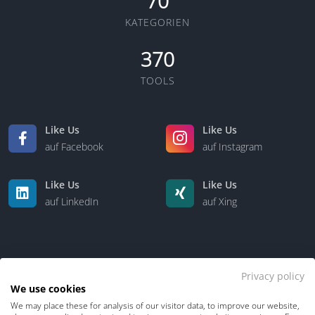
70
KATEGORIEN
370
TOOLS
Like Us
Like Us
auf Facebook
auf Instagram
Like Us
Like Us
auf LinkedIn
auf Xing
Privacy policy
We use cookies
We may place these for analysis of our visitor data, to improve our website,
Kontakt
Über uns