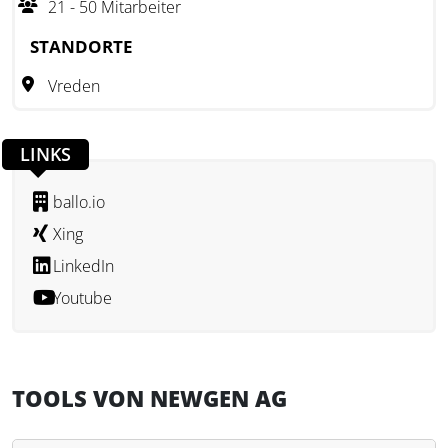
21 - 50 Mitarbeiter
Zum Leistungsbereich gehören Marketingstrategien,
Coaching und Beratung, Weiterbildung, Recruitingprozesse,
STANDORTE
die Erstellung von Stellenanzeigen, Design- und
Vreden
Werbetextleistungen, Foto- und Videoproduktion sowie
Social-Media-Maßnahmen. Darüber hinaus bietet die
newgen AG digitale Transformationsprogramme, Data
LINKS
Analytics, KI und Software-Lösungen für den Kanzleikontext
an. Das Unternehmen verbindet Marketing,
ballo.io
Kanzleiberatung, Weiterbildung und digitale Entwicklung für
Xing
steuerberatende Unternehmen.
LinkedIn
Youtube
TOOLS VON NEWGEN AG