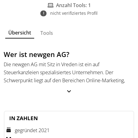
Anzahl Tools: 1
nicht verifiziertes Profil
Übersicht
Tools
Wer ist newgen AG?
Die newgen AG mit Sitz in Vreden ist ein auf
Steuerkanzleien spezialisiertes Unternehmen. Der
Schwerpunkt liegt auf den Bereichen Online-Marketing,
Akademie-Angeboten, Beratung, Unterstützung bei der
Mitarbeitersuche und digitalen Lösungen für Kanzleien. Das
Unternehmen unterstützt Steuerkanzleien dabei, ihre
Positionierung zu schärfen, passende Mitarbeitende zu
IN ZAHLEN
gewinnen, neue Mandate anzusprechen und interne
Entwicklungsprozesse strukturierter umzusetzen.
gegründet 2021