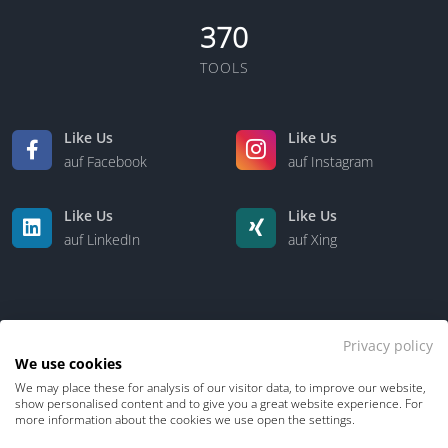
370
TOOLS
Like Us
Like Us
auf Facebook
auf Instagram
Like Us
Like Us
auf LinkedIn
auf Xing
Privacy policy
We use cookies
We may place these for analysis of our visitor data, to improve our website,
Kontakt
Über uns
show personalised content and to give you a great website experience. For
more information about the cookies we use open the settings.