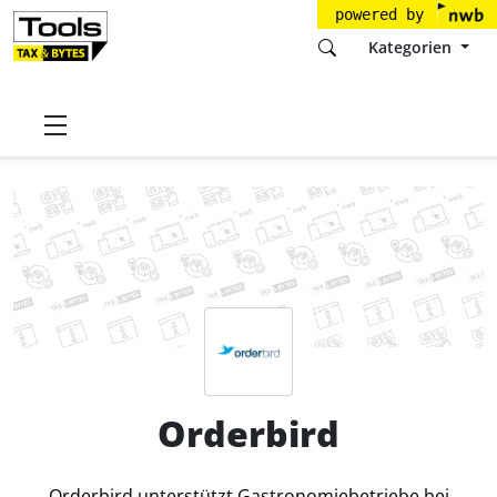
powered by
Kategorien
Startseite
Tools
Orderbird GmbH
Orderbird
Preise
Orderbird
Orderbird unterstützt Gastronomiebetriebe bei