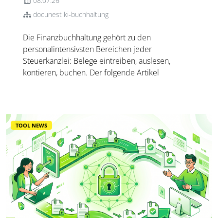
08.07.26
docunest ki-buchhaltung
Die Finanzbuchhaltung gehört zu den
personalintensivsten Bereichen jeder
Steuerkanzlei: Belege eintreiben, auslesen,
kontieren, buchen. Der folgende Artikel
beleuchtet, wie KI-gestützte Belegverarbeitung
diesen Prozess verändert, welche fachlichen
Details eine ausgereifte Lösung beherrschen
muss ...
TOOL NEWS