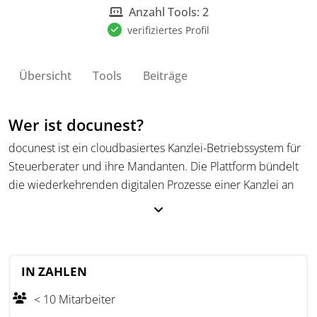
Kanzleien.
Anzahl Tools: 2
verifiziertes Profil
Übersicht
Tools
Beiträge
Wer ist docunest?
docunest ist ein cloudbasiertes Kanzlei-Betriebssystem für
Steuerberater und ihre Mandanten. Die Plattform bündelt
die wiederkehrenden digitalen Prozesse einer Kanzlei an
einem Ort und arbeitet ergänzend zur DATEV, nicht als
Ersatz. Ziel sind weniger Medienbrüche, weniger
Rückfragen und weniger manuelle Arbeit im Kanzleialltag.
Zum Funktionsumfang gehören ein Mandantenportal,
IN ZAHLEN
digitale Personalfragebögen und Mandantenonboarding,
< 10 Mitarbeiter
Aufgaben- und Auftragsverwaltung (Kanzlei-Flow), sicherer