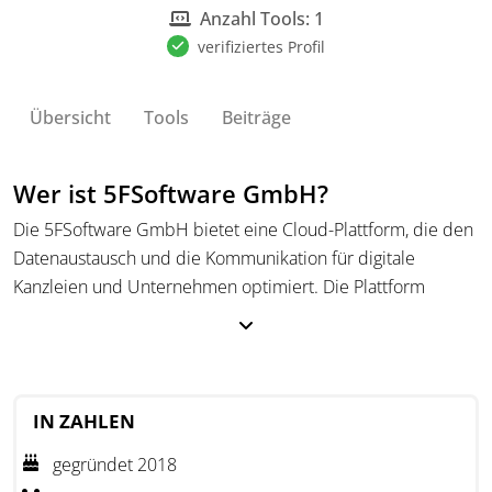
Anzahl Tools: 1
verifiziertes Profil
Übersicht
Tools
Beiträge
Wer ist 5FSoftware GmbH?
Die 5FSoftware GmbH bietet eine Cloud-Plattform, die den
Datenaustausch und die Kommunikation für digitale
Kanzleien und Unternehmen optimiert. Die Plattform
ermöglicht eine effiziente und sichere digitale
Zusammenarbeit unabhängig vom Standort, unterstützt
durch eine nutzerfreundliche Oberfläche über diverse
Endgeräte. Sie ist komplett in Deutschland gehostet und
IN ZAHLEN
erfüllt hohe Datenschutzstandards wie DSGVO und GoBD.
gegründet 2018