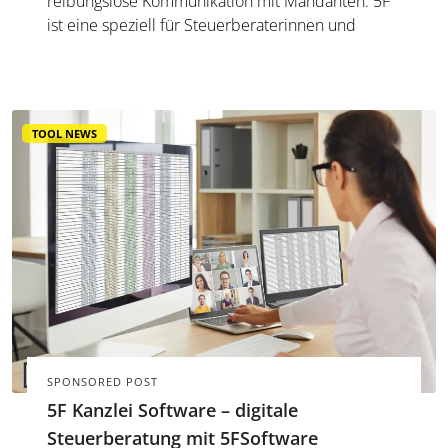
reibungslose Kommunikation mit Mandanten. 5F
ist eine speziell für Steuerberaterinnen und
Steuerberater entwickelte Austauschplattform,
die genau hier zum Tragen kommt: Mit 5F
tauschen Sie Dateien und&nbsp; Dok...
TOOL NEWS
SPONSORED POST
5F Kanzlei Software – digitale
Steuerberatung mit 5FSoftware