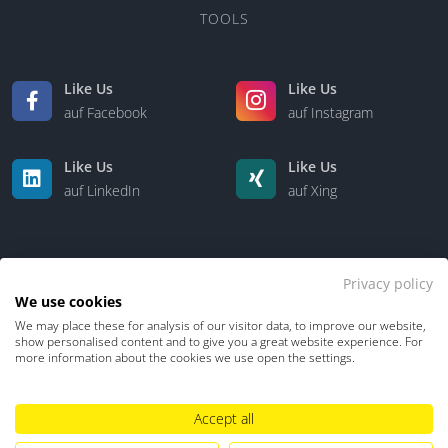
TOOLS
Like Us
Like Us
auf Facebook
auf Instagram
Like Us
Like Us
auf LinkedIn
auf Xing
Privacy policy
We use cookies
We may place these for analysis of our visitor data, to improve our website,
show personalised content and to give you a great website experience. For
Kontakt
Über uns
more information about the cookies we use open the settings.
Accept all
Datenschutz
Impressum
TDM-Vorbehalt