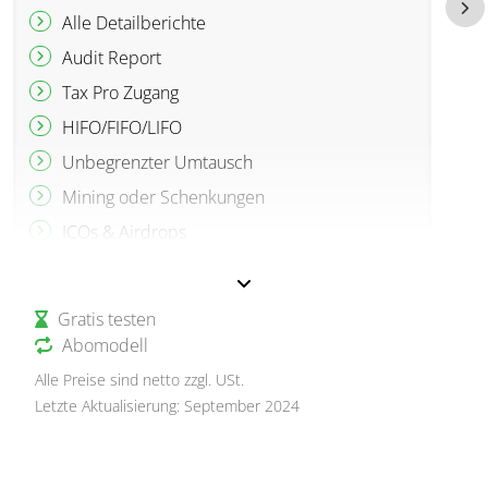
Alle Detailberichte
Audit Report
Tax Pro Zugang
HIFO/FIFO/LIFO
Unbegrenzter Umtausch
Mining oder Schenkungen
ICOs & Airdrops
Steuerliche Verlustnutzung
FinCen/FBAR-Warnung
Gratis testen
TurboTax-Integration
Abomodell
Alle Preise sind netto zzgl. USt.
Letzte Aktualisierung: September 2024