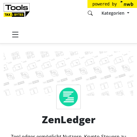
powered by
Kategorien
Startseite
Tools
ZenLedger, Inc.
ZenLedger
Preise
ZenLedger
ZenLedger ermöglicht Nutzern, Krypto-Steuern zu