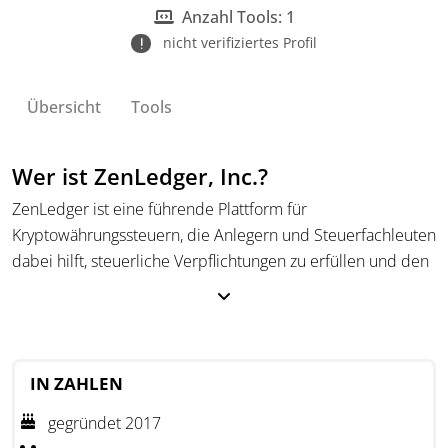
einreichung.
Anzahl Tools: 1
nicht verifiziertes Profil
Übersicht
Tools
Wer ist ZenLedger, Inc.?
ZenLedger ist eine führende Plattform für
Kryptowährungssteuern, die Anlegern und Steuerfachleuten
dabei hilft, steuerliche Verpflichtungen zu erfüllen und den
Überblick über ihre Krypto-Transaktionen zu behalten.
ZenLedger vereinfacht die Berechnung von Krypto-Steuern,
indem es Transaktionsdaten aus über 400 Börsen, 40
Blockchains und 20 DeFi-Protokollen in einem zentralen
IN ZAHLEN
Dashboard zusammenführt.
gegründet 2017