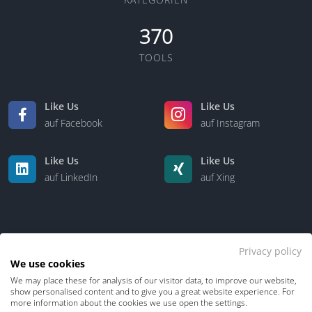
370
TOOLS
Like Us
Like Us
auf Facebook
auf Instagram
Like Us
Like Us
auf LinkedIn
auf Xing
Privacy policy
We use cookies
We may place these for analysis of our visitor data, to improve our website,
Kontakt
Über uns
show personalised content and to give you a great website experience. For
more information about the cookies we use open the settings.