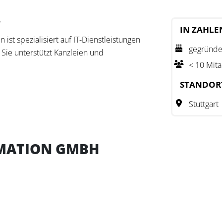
?
IN ZAHLE
ist spezialisiert auf IT-Dienstleistungen
gegründe
Sie unterstützt Kanzleien und
< 10 Mita
STANDOR
isierung von Geschäftsprozessen sowie
 auf der Optimierung von Arbeitsabläufen
Stuttgart
MATION GMBH