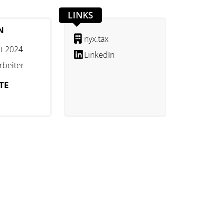
LINKS
N
nyx.tax
t 2024
LinkedIn
rbeiter
TE