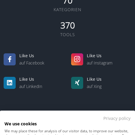
70
KATEGORIEN
370
TOOLS
Like Us
Like Us
auf Facebook
auf Instagram
Like Us
Like Us
auf LinkedIn
auf Xing
Privacy policy
We use cookies
We may place these for analysis of our visitor data, to improve our website,
Kontakt
Über uns