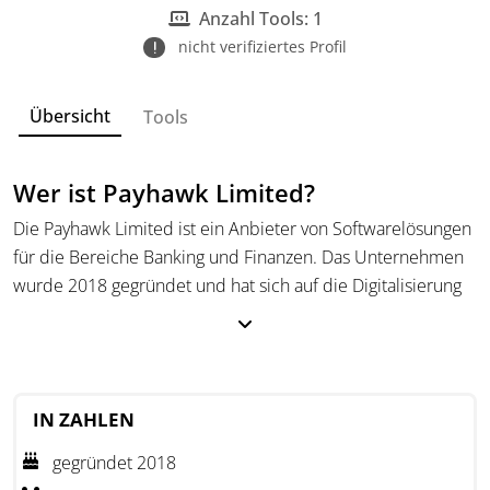
Anzahl Tools: 1
nicht verifiziertes Profil
Übersicht
Tools
Wer ist Payhawk Limited?
Die Payhawk Limited ist ein Anbieter von Softwarelösungen
für die Bereiche Banking und Finanzen. Das Unternehmen
wurde 2018 gegründet und hat sich auf die Digitalisierung
und Automatisierung sämtlicher Prozesse rund um
Geschäftsausgaben spezialisiert. Hierzu vereint Payhawk
Limited verschiedene Funktionen, darunter
Unternehmenskarten, Reisekostenerstattungen,
IN ZAHLEN
Kreditorenbuchhaltung sowie Integrationen in
Buchhaltungssysteme, in einer einheitlichen Lösung.
gegründet 2018