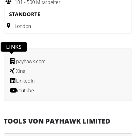
101 - 500 Mitarbeiter
Das Angebot richtet sich an Unternehmen aller
Größenordnungen, die ihre Finanzprozesse effizienter
STANDORTE
gestalten möchten. Payhawk Limited ermöglicht die
London
nahtlose Steuerung von Ausgaben, die zentrale Verwaltung
von Zahlungsprozessen und die sichere Integration mit
bestehenden Buchhaltungssystemen. Payhawk Limited
LINKS
unterstützt Unternehmen in über 32 Ländern bei der
effizienten und transparenten Abwicklung von
payhawk.com
Finanztransaktionen.
Xing
LinkedIn
Youtube
TOOLS VON PAYHAWK LIMITED