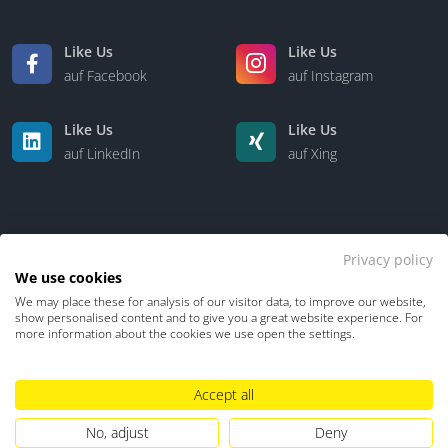
Like Us
Like Us
auf Facebook
auf Instagram
Like Us
Like Us
auf LinkedIn
auf Xing
Privacy policy
We use cookies
We may place these for analysis of our visitor data, to improve our website,
Kontakt
Über uns
show personalised content and to give you a great website experience. For
more information about the cookies we use open the settings.
Datenschutz
Impressum
TDM-Vorbehalt
Accept all
Hinweisgebersystem
Umgang mit KI
No, adjust
Deny