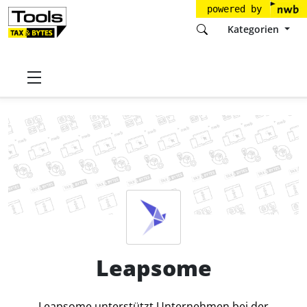
powered by
Kategorien
Startseite
Tools
Leapsome GmbH
Leapsome
Preise
Leapsome
Leapsome unterstützt Unternehmen bei der