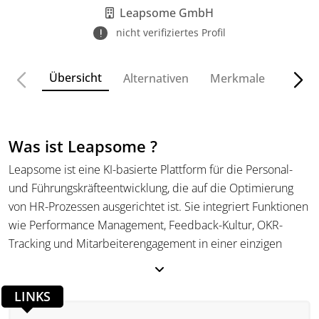
Teamengagement.
Leapsome GmbH
nicht verifiziertes Profil
Übersicht
Alternativen
Merkmale
Funkt
Was ist Leapsome ?
Leapsome ist eine KI-basierte Plattform für die Personal-
und Führungskräfteentwicklung, die auf die Optimierung
von HR-Prozessen ausgerichtet ist. Sie integriert Funktionen
wie Performance Management, Feedback-Kultur, OKR-
Tracking und Mitarbeiterengagement in einer einzigen
Lösung. Die Plattform bietet vielfältige Möglichkeiten, die
Zusammenarbeit in Teams zu verbessern und die
LINKS
berufliche Entwicklung der Mitarbeitenden gezielt zu
fördern. Dank der plattformübergreifenden Integration mit