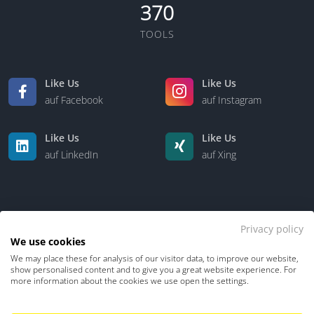
370
TOOLS
Like Us
Like Us
auf Facebook
auf Instagram
Like Us
Like Us
auf LinkedIn
auf Xing
Privacy policy
We use cookies
We may place these for analysis of our visitor data, to improve our website,
Kontakt
Über uns
show personalised content and to give you a great website experience. For
more information about the cookies we use open the settings.