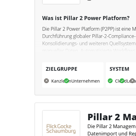
Was ist Pillar 2 Power Platform?
Die Pillar 2 Power Platform (P2PP) ist eine 
Durchführung globaler Pillar-2-Compliance-
Konsolidierungs- und weiteren Quellsystem
manueller Daten. Automatisierte Workflows 
höchste Effizienz im Pillar-2-Compliance- u
ZIELGRUPPE
SYSTEM
Was kann die Pillar 2 Power 
Kanzleien
Unternehmen
Cloud
Loka
Die Pillar 2 Power Platform (P2PP) bietet e
gesamten Prozess von der Datenerhebung bis
eine flexible Datensammlung und Datentran
bestehende Vorsysteme angepasst werden m
konsistente globale Prozesse unterstützt 
Pillar 2 
erleichtert.
Die Pillar 2 Managem
Die Lösung führt standardisierte Workflows
Datenimport und Rep