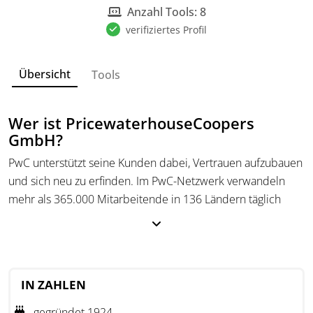
Anzahl Tools: 8
verifiziertes Profil
Übersicht
Tools
Wer ist PricewaterhouseCoopers
GmbH?
PwC unterstützt seine Kunden dabei, Vertrauen aufzubauen
und sich neu zu erfinden. Im PwC-Netzwerk verwandeln
mehr als 365.000 Mitarbeitende in 136 Ländern täglich
komplexe Herausforderungen in Chancen und
Wettbewerbsvorteile. Mit modernsten Technologien und
fundiertem Fachwissen in den Bereichen
Wirtschaftsprüfung, Steuern, Recht und Beratung tragen wir
IN ZAHLEN
dazu bei, Momentum zu schaffen, auszubauen und zu
erhalten.
gegründet 1924