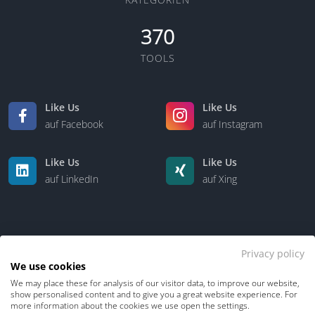
370
TOOLS
Like Us
Like Us
auf Facebook
auf Instagram
Like Us
Like Us
auf LinkedIn
auf Xing
Privacy policy
We use cookies
We may place these for analysis of our visitor data, to improve our website,
Kontakt
Über uns
show personalised content and to give you a great website experience. For
more information about the cookies we use open the settings.