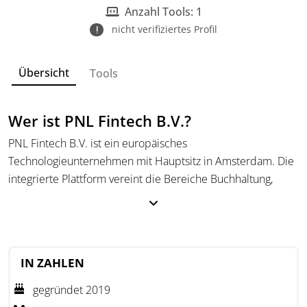
Ausgabenverwaltung.
Anzahl Tools: 1
nicht verifiziertes Profil
Übersicht
Tools
Wer ist PNL Fintech B.V.?
PNL Fintech B.V. ist ein europäisches
Technologieunternehmen mit Hauptsitz in Amsterdam. Die
integrierte Plattform vereint die Bereiche Buchhaltung,
Finanzmanagement, Banking und Rechnungsstellung. Das
Ziel besteht darin, unternehmerische Abläufe in einer
mobilen Anwendung zu bündeln und insbesondere kleinen
und mittleren Unternehmen die Verwaltung ihrer
IN ZAHLEN
Geschäftsausgaben und Zahlungen zu erleichtern.
gegründet 2019
Das Unternehmen betreibt eine digitale B2B-Plattform für