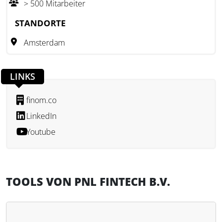
> 500 Mitarbeiter
Finanzdienstleistungen und bietet professionelle Tools zur
Kontoführung, Belegerfassung, Rechnungsstellung sowie zur
STANDORTE
Ausgabe virtueller Firmenkarten. PNL Fintech B.V. ist
Amsterdam
derzeit in mehr als zehn EU-Ländern aktiv und fokussiert
sich auf die Bedürfnisse von Selbständigen und kleinen
Unternehmen.
LINKS
finom.co
LinkedIn
Youtube
TOOLS VON PNL FINTECH B.V.