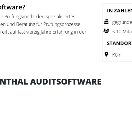
oftware?
IN ZAHLE
ale Prüfungsmethoden spezialisiertes
gegründe
en und Beratung für Prüfungsprozesse
< 10 Mita
ft auf fast vierzig Jahre Erfahrung in der
swirtschaftlich orientierte Revisorinnen
STANDOR
alysetechniken zu unterstützen.
Köln
Experten und Softwareentwicklern
Lösungen für Prüfungsaufgaben
ationActive und WizSoft ermöglichen es,
ENTHAL AUDITSOFTWARE
hniken abzudecken - von einfachen
estützten Analysen. Roger Odenthal
 Organisationen weltweit, die ihre
 digitale Werkzeuge optimieren möchten.