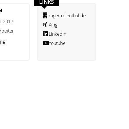
LINKS
N
roger-odenthal.de
t 2017
Xing
rbeiter
LinkedIn
TE
Youtube