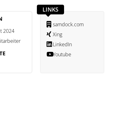
LINKS
N
samdock.com
t 2024
Xing
itarbeiter
LinkedIn
TE
Youtube