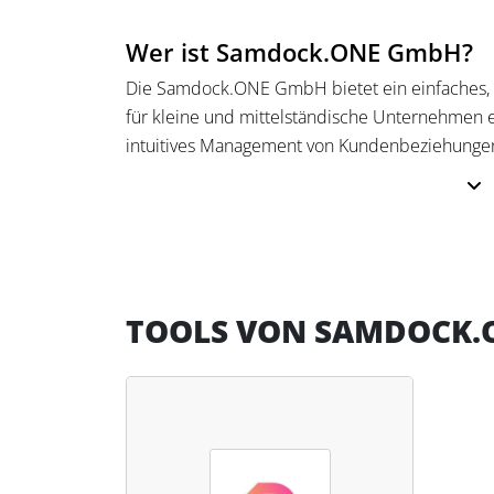
Wer ist Samdock.ONE GmbH?
Die Samdock.ONE GmbH bietet ein einfaches, 
für kleine und mittelständische Unternehmen e
intuitives Management von Kundenbeziehunge
aufwändige Implementierung oder komplexe S
Das System unterstützt den gesamten Prozess 
und ist DSGVO-konform. Samdock ermöglicht di
Pipelines, Aufgaben und Kalendern. Die Softw
und wird auch in Deutschland gehostet.
TOOLS VON SAMDOCK.