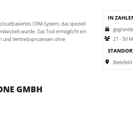
IN ZAHLE
cloudbasiertes CRM-System, das speziell
gegründe
ntwickelt wurde. Das Tool ermöglicht ein
21 - 50 M
n und Vertriebsprozessen ohne
chulungen.
STANDOR
von der Kundenakquise bis zum Abschluss
Bielefeld
e Erstellung und Verwaltung von Deal-
are wurde 2021 in Deutschland entwickelt
ONE GMBH