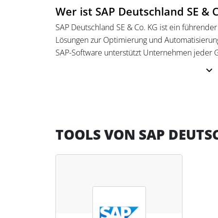
Wer ist SAP Deutschland SE & 
SAP Deutschland SE & Co. KG ist ein führende
Lösungen zur Optimierung und Automatisierung 
SAP-Software unterstützt Unternehmen jeder G
eine zentrale Datenverarbeitung ermöglicht und
SAP entwickelt Softwarelösungen, mit denen k
Effizienz steigern, Arbeitsabläufe beschleuni
können. Die Technologien umfassen maschinelles
Analysen, die Unternehmen auf ihrem Weg zum
TOOLS VON SAP DEUTSC