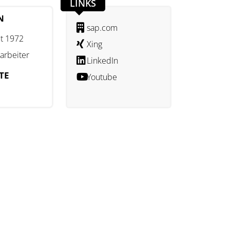
LINKS
N
sap.com
t 1972
Xing
arbeiter
LinkedIn
TE
Youtube