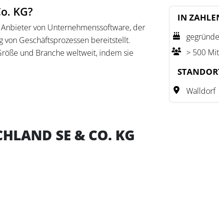
Co. KG?
IN ZAHLE
r Anbieter von Unternehmenssoftware, der
gegründe
von Geschäftsprozessen bereitstellt.
> 500 Mit
röße und Branche weltweit, indem sie
 Echtzeit-Einblicke bietet.
STANDOR
leine und große Unternehmen ihre
Walldorf
gen und Wertschöpfungsketten analysieren
 Lernen, IoT und fortschrittliche
 intelligenten Unternehmen unterstützen.
HLAND SE & CO. KG