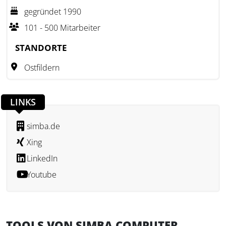
professionelle Beratung mit technischem Know-how. Die
gegründet 1990
langjährige Erfahrung und der enge Austausch mit den
101 - 500 Mitarbeiter
Kunden gewährleisten, dass die Software stets den
aktuellen Anforderungen entspricht und optimiert wird.
STANDORTE
Ostfildern
LINKS
simba.de
Xing
LinkedIn
Youtube
TOOLS VON SIMBA COMPUTER