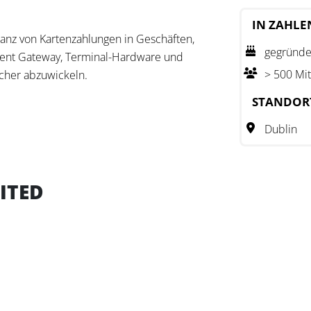
IN ZAHLE
anz von Kartenzahlungen in Geschäften,
gegründe
ent Gateway, Terminal-Hardware und
> 500 Mit
cher abzuwickeln.
STANDOR
ngsplattform über SDK und API. Das
nd wird von der Central Bank of Ireland
Dublin
Zahlungsabwicklung und ist nach
ITED