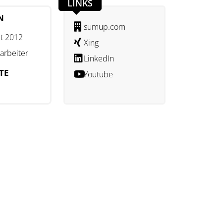
LINKS
N
sumup.com
t 2012
Xing
arbeiter
LinkedIn
TE
Youtube