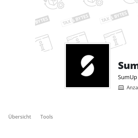
Sum
SumUp b
Anza
Übersicht
Tools