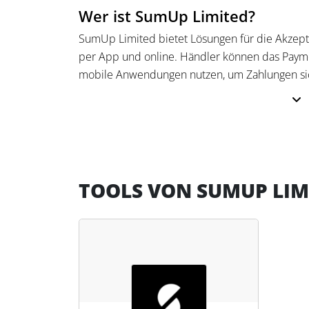
Wer ist SumUp Limited?
SumUp Limited bietet Lösungen für die Akzept
per App und online. Händler können das Paym
mobile Anwendungen nutzen, um Zahlungen si
SumUp ermöglicht die Integration seiner Zahlu
Unternehmen ist in mehr als 30 Ländern tätig u
reguliert. SumUp bietet eine kosteneffiziente 
internationalen Standards zertifiziert.
TOOLS VON SUMUP LIM