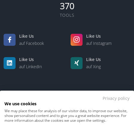
370
TOOLS
Like Us
Like Us
auf Facebook
auf Instagram
Like Us
Like Us
auf LinkedIn
auf Xing
Privacy policy
We use cookies
We may place these for analysis of our visitor data, to improve our website,
Kontakt
Über uns
show personalised content and to give you a great website experience. For
more information about the cookies we use open the settings.