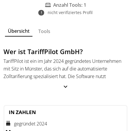
Anzahl Tools: 1
nicht verifiziertes Profil
Übersicht
Tools
Wer ist TariffPilot GmbH?
TariffPilot ist ein im Jahr 2024 gegründetes Unternehmen
mit Sitz in Münster, das sich auf die automatisierte
Zolltarifierung spezialisiert hat. Die Software nutzt
künstliche Intelligenz, um Unternehmen bei der Einreihung
von Waren in den Zolltarif zu unterstützen. Ziel ist es, den
manuellen Rechercheaufwand zu reduzieren und eine
effiziente und nachvollziehbare Tarifierung zu ermöglichen.
IN ZAHLEN
Die Lösung lässt sich in bestehende ERP- und Zollsysteme
gegründet 2024
integrieren und erstellt für jeden Tarifvorschlag eine