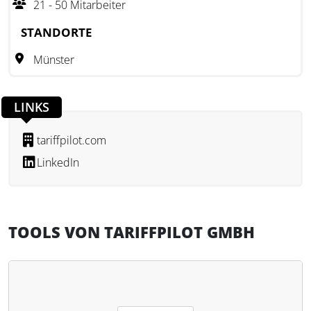
21 - 50 Mitarbeiter
Dokumentation der Entscheidungsgrundlage. Unternehmen
können so ihre Zollprozesse systematisieren und die
STANDORTE
Einreihung von Waren strukturiert durchführen.
Münster
LINKS
tariffpilot.com
LinkedIn
TOOLS VON TARIFFPILOT GMBH