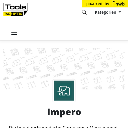
powered by
Kategorien
Startseite
Tools
Impero GmbH
Impero
Preise
Impero
Die benutzerfreundliche Compliance-Management-