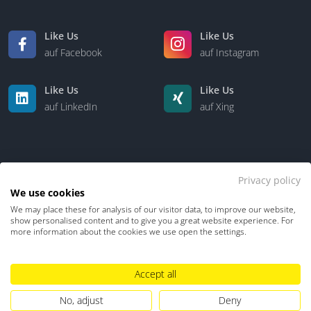
Like Us
Like Us
auf Facebook
auf Instagram
Like Us
Like Us
auf LinkedIn
auf Xing
Privacy policy
We use cookies
We may place these for analysis of our visitor data, to improve our website,
Kontakt
Über uns
show personalised content and to give you a great website experience. For
more information about the cookies we use open the settings.
Datenschutz
Impressum
TDM-Vorbehalt
Accept all
Hinweisgebersystem
Umgang mit KI
No, adjust
Deny