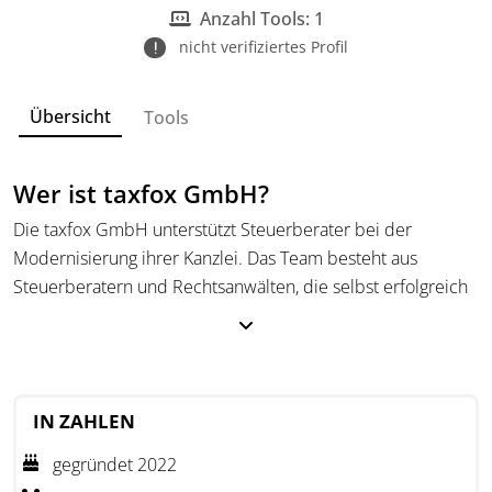
Anzahl Tools: 1
nicht verifiziertes Profil
Übersicht
Tools
Wer ist taxfox GmbH?
Die taxfox GmbH unterstützt Steuerberater bei der
Modernisierung ihrer Kanzlei. Das Team besteht aus
Steuerberatern und Rechtsanwälten, die selbst erfolgreich
eine mittelständische Kanzlei modernisiert haben.
Die taxfox GmbH bieten fertige Lösungen zur
Kanzleimodernisierung und geben ihr Wissen und ihre
Erfahrungen aus der Praxis weiter. Ihr Ziel ist es,
IN ZAHLEN
Steuerberater bei der Umsetzung moderner Strukturen zu
gegründet 2022
begleiten.