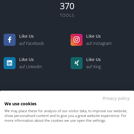
370
TOOLS
Like Us
Like Us
auf Facebook
auf Instagram
Like Us
Like Us
auf LinkedIn
auf Xing
Privacy policy
We use cookies
We may place these for analysis of our visitor data, to improve our website,
Kontakt
Über uns
show personalised content and to give you a great website experience. For
more information about the cookies we use open the settings.