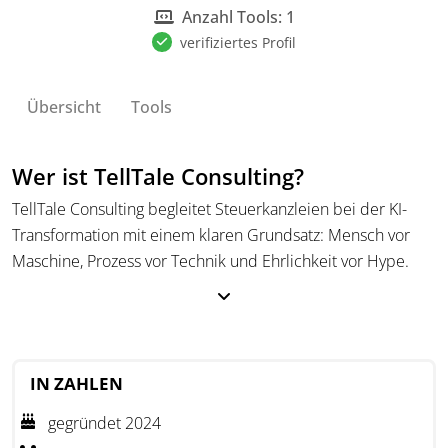
Anzahl Tools: 1
verifiziertes Profil
Übersicht
Tools
Wer ist TellTale Consulting?
TellTale Consulting begleitet Steuerkanzleien bei der KI-
Transformation mit einem klaren Grundsatz: Mensch vor
Maschine, Prozess vor Technik und Ehrlichkeit vor Hype.
Wir sind überzeugt, dass erfolgreiche Digitalisierung nicht
mit dem Tool beginnt, sondern mit den Menschen, die
damit arbeiten, und den Abläufen, in die es sich einfügen
soll. Deshalb setzen wir zuerst an den Kanzleiprozessen an:
IN ZAHLEN
Wir schauen genau hin, wo Reibungsverluste entstehen,
gegründet 2024
welche Routinen unnötig Kapazität binden und an welchen