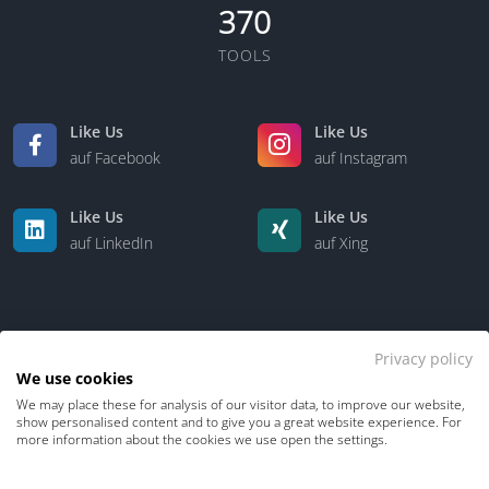
370
TOOLS
Like Us
Like Us
auf Facebook
auf Instagram
Like Us
Like Us
auf LinkedIn
auf Xing
Privacy policy
We use cookies
We may place these for analysis of our visitor data, to improve our website,
Kontakt
Über uns
show personalised content and to give you a great website experience. For
more information about the cookies we use open the settings.