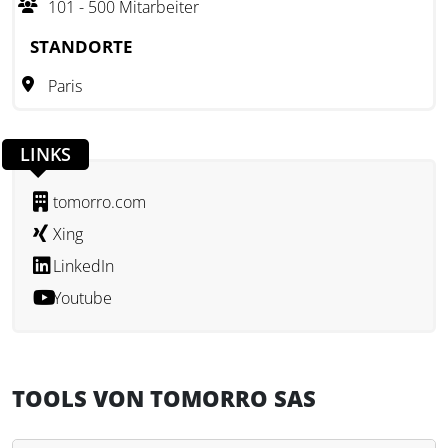
101 - 500 Mitarbeiter
Vertragsbearbeitung durch automatisierte Funktionen, ohne
die menschliche Entscheidungsfähigkeit zu ersetzen. Die
STANDORTE
Datenverarbeitung erfolgt ausschließlich auf europäischen
Paris
Servern. Tomorro richtet sich insbesondere an moderne
Unternehmen, die eine effiziente und
datenschutzkonforme Gestaltung ihrer Vertragsprozesse
LINKS
anstreben.
tomorro.com
Xing
LinkedIn
Youtube
TOOLS VON TOMORRO SAS