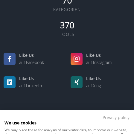
70
KATEGORIEN
370
TOOLS
Like Us
Like Us
auf Facebook
auf Instagram
Like Us
Like Us
auf LinkedIn
auf Xing
Privacy policy
We use cookies
We may place these for analysis of our visitor data, to improve our website,
Kontakt
Über uns