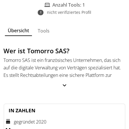
Anzahl Tools: 1
nicht verifiziertes Profil
Übersicht
Tools
Wer ist Tomorro SAS?
Tomorro SAS ist ein französisches Unternehmen, das sich
auf die digitale Verwaltung von Verträgen spezialisiert hat.
Es stellt Rechtsabteilungen eine sichere Plattform zur
Verfügung, mit der der gesamte Lebenszyklus von Verträgen
gesteuert werden kann. Das Ziel besteht darin, durch
strukturierte Prozesse Zeit zu sparen und gleichzeitig
rechtliche und finanzielle Risiken transparenter zu machen.
IN ZAHLEN
Im Fokus steht die Zusammenarbeit zwischen Mensch und
gegründet 2020
KI. Tomorro unterstützt Fachkräfte bei der