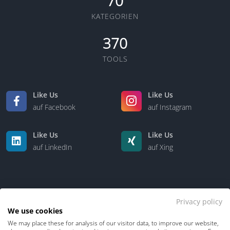
70
KATEGORIEN
370
TOOLS
Like Us
Like Us
auf Facebook
auf Instagram
Like Us
Like Us
auf LinkedIn
auf Xing
Privacy policy
We use cookies
We may place these for analysis of our visitor data, to improve our website,
Kontakt
Über uns