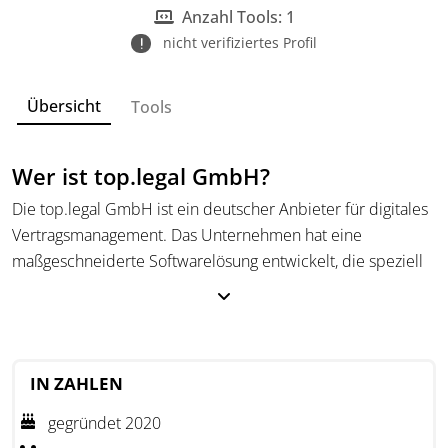
Anzahl Tools: 1
nicht verifiziertes Profil
Übersicht
Tools
Wer ist top.legal GmbH?
Die top.legal GmbH ist ein deutscher Anbieter für digitales
Vertragsmanagement. Das Unternehmen hat eine
maßgeschneiderte Softwarelösung entwickelt, die speziell
auf die Bedürfnisse von Vertriebs- und Rechtsabteilungen
zugeschnitten ist. Diese Lösung ermöglicht eine effiziente
und nachvollziehbare Steuerung von Vertragsprozessen –
von der Erstellung über die interne und externe
IN ZAHLEN
Abstimmung bis hin zur elektronischen Signatur. Das Ziel
besteht darin, durch Automatisierung und transparente
gegründet 2020
Prozesse einen höheren Wert aus geschäftlichen