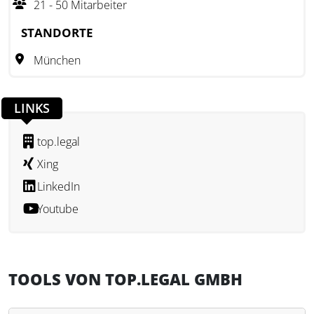
21 - 50 Mitarbeiter
Verhandlungen zu generieren.
STANDORTE
Die Software von top.legal wurde speziell für Unternehmen
München
entwickelt, die eine digitale Verwaltung von Vertragsarten
wie NDAs, Beratungsverträgen oder Lizenzverträgen
anstreben. Durch den Einsatz von Webtechnologien und KI
LINKS
zielt top.legal darauf ab, Vertragsprozesse zu beschleunigen
und die rechtliche Zusammenarbeit zu vereinfachen. Das
top.legal
Unternehmen wurde mit Unterstützung von qualifizierten
Xing
Investoren aufgebaut und verfolgt einen interdisziplinären
LinkedIn
Entwicklungsansatz.
Youtube
TOOLS VON TOP.LEGAL GMBH