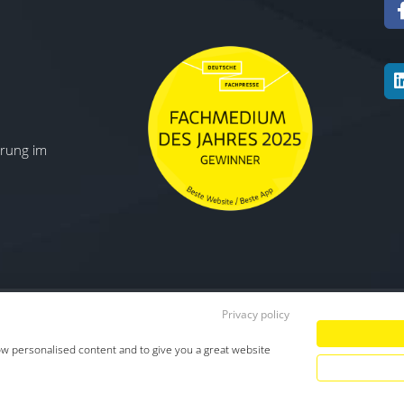
ierung im
Privacy policy
Datenschutz
|
Impressum
|
TDM-Vorbeha
ow personalised content and to give you a great website