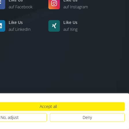
auf Facebook
auf Instagram
Like Us
Like Us
auf LinkedIn
auf Xing
Accept all
lt
|
Hinweisgebersystem
|
Umgang mit KI
No, adjust
Deny