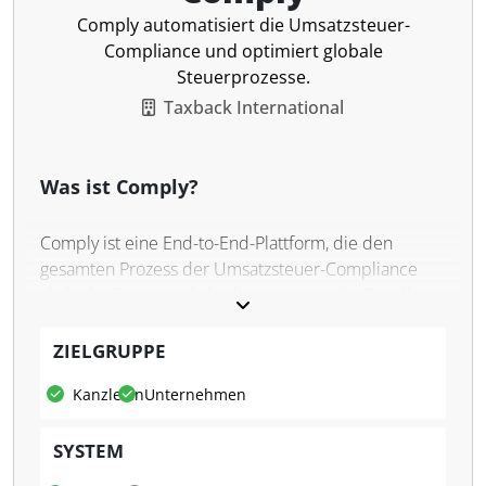
Comply automatisiert die Umsatzsteuer-
Compliance und optimiert globale
Steuerprozesse.
Taxback International
Was ist Comply?
Comply ist eine End-to-End-Plattform, die den
gesamten Prozess der Umsatzsteuer-Compliance
abdeckt. Sie ermöglicht die automatische Erstellung,
Prüfung, Genehmigung und Übermittlung von
Umsatzsteuererklärungen sowie die Abwicklung
ZIELGRUPPE
grenzüberschreitender Zahlungen. Mit umfassenden
Kanzleien
Unternehmen
Integrationen für ERP-Systeme und Steuerbehörden
bietet die Plattform eine zentrale Lösung, die die
SYSTEM
Komplexität und den manuellen Aufwand der USt-
Verwaltung reduziert.