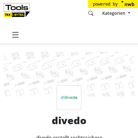
powered by
Kategorien
Startseite
Tools
divedo GmbH
divedo
Preise
divedo
divedo erstellt rechtssichere