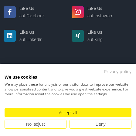
Like Us
Like Us
auf Facebook
auf Instagram
Like Us
Like Us
auf LinkedIn
auf Xing
Privacy policy
We use cookies
We may place these for analysis of our visitor data, to improve our website,
Kontakt
Über uns
show personalised content and to give you a great website experience. For
more information about the cookies we use open the settings.
Datenschutz
Impressum
TDM-Vorbehalt
Accept all
Hinweisgebersystem
Umgang mit KI
No, adjust
Deny